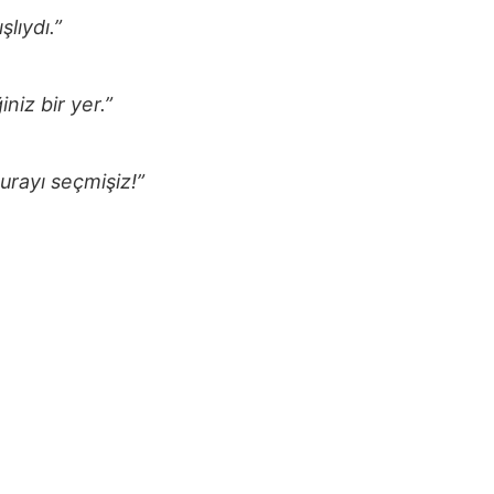
lıydı.”
niz bir yer.”
burayı seçmişiz!”