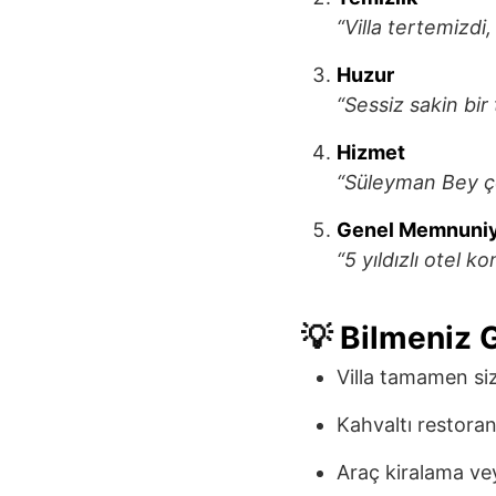
“Villa tertemizdi
Huzur
“Sessiz sakin bir 
Hizmet
“Süleyman Bey çok 
Genel Memnuni
“5 yıldızlı otel ko
💡
Bilmeniz 
Villa tamamen siz
Kahvaltı restoran
Araç kiralama vey