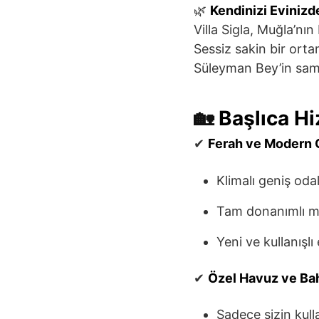
🌿
Kendinizi Evinizd
Villa Sigla, Muğla’nı
Sessiz sakin bir ortam
Süleyman Bey’in sami
🏡
Başlıca Hi
✔
Ferah ve Modern 
Klimalı geniş oda
Tam donanımlı m
Yeni ve kullanışlı
✔
Özel Havuz ve Ba
Sadece sizin kull