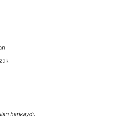
arı
uzak
arı harikaydı.