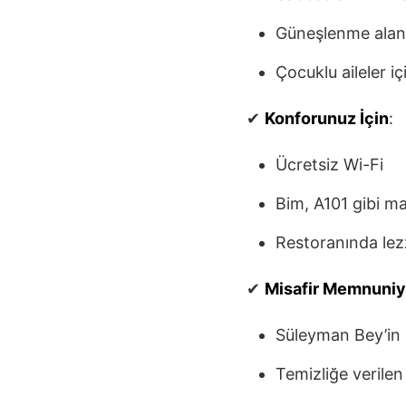
Güneşlenme alanl
Çocuklu aileler i
✔
Konforunuz İçin
:
Ücretsiz Wi-Fi
Bim, A101 gibi ma
Restoranında lezz
✔
Misafir Memnuniy
Süleyman Bey’in şa
Temizliğe verile