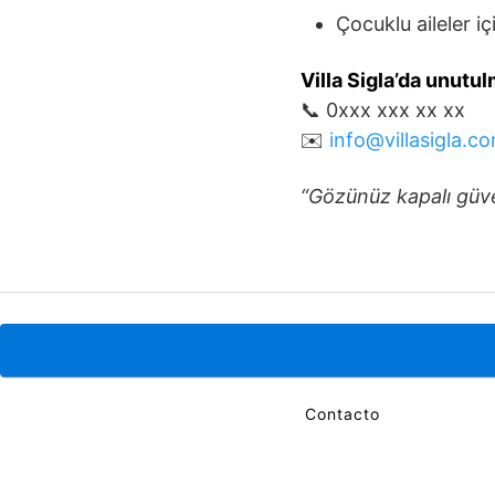
Çocuklu aileler i
Villa Sigla’da unutul
📞 0xxx xxx xx xx
✉️
info@villasigla.c
“Gözünüz kapalı güve
Política de Cookies
Política de Privacidad
Contacto