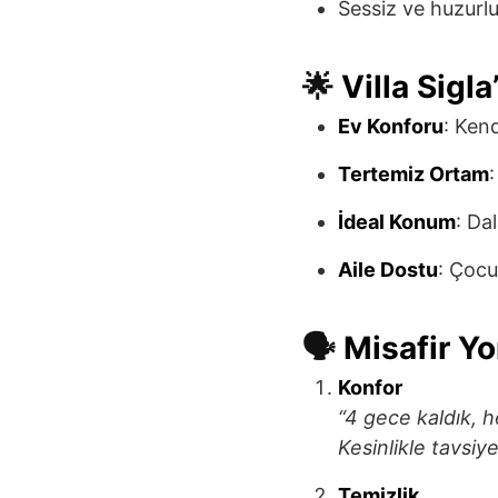
Sessiz ve huzurl
🌟
Villa Sigla
Ev Konforu
: Kend
Tertemiz Ortam
:
İdeal Konum
: Da
Aile Dostu
: Çocuk
🗣
Misafir Y
Konfor
“4 gece kaldık, h
Kesinlikle tavsiye
Temizlik