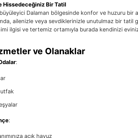
e Hissedeceğiniz Bir Tatil
n büyüleyici Dalaman bölgesinde konfor ve huzuru bir ar
da, ailenizle veya sevdiklerinizle unutulmaz bir tatil g
mi ilgisi ve tertemiz ortamıyla burada kendinizi evini
zmetler ve Olanaklar
Odalar
:
lar
utfak
 eşyalar
hçe
:
anımınıza açık havuz