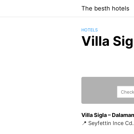
Saltar
The besth hotels
al
contenido
HOTELS
Villa Sig
Villa Sigla – Dalama
📍 Seyfettin Ince C