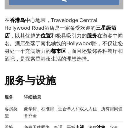
在
香港岛
中心地带，Travelodge Central
Hollywood Road酒店是一家备受欢迎的
三星级酒
店
，以其优越的
位置
和极具吸引力的
服务
在游客中闻
名。酒店坐落于南北轴线的Hollywood路，不仅让您
身处一个充满活力的
都市区
，而且还紧邻各种餐厅和
酒吧，是探索香港夜生活的理想选择。
服务与设施
服务
详细信息
客房类
豪华房、标准房，适合单人和双人入住，所有房间设
型
备齐全
设施
免费无线网络、空调、平板
电视
、迷你
冰箱
、水壶