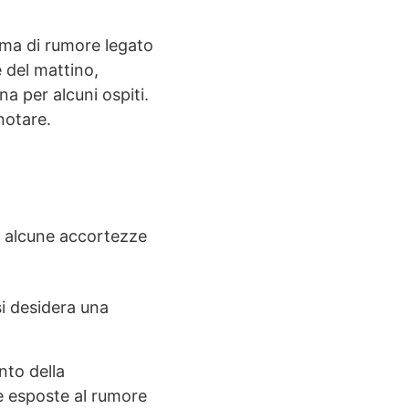
lema di rumore legato
 del mattino,
na per alcuni ospiti.
notare.
no alcune accortezze
si desidera una
nto della
ze esposte al rumore