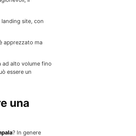
 landing site, con
e è apprezzato ma
a ad alto volume fino
può essere un
re una
mpala
? In genere