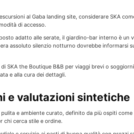
 escursioni al Gaba landing site, considerare SKA com
omodità di accesso.
posto adatto alle serate, il giardino-bar interno è un 
dera assoluto silenzio notturno dovrebbe informarsi su
a di SKA the Boutique B&B per viaggi brevi o soggiorn
ata e alla cura dei dettagli.
 e valutazioni sintetiche
pulita e ambiente curato, definito da più ospiti come
r chi cerca stile e ordine.
rdiale e servizio ai pasti di buona qualità con prezzi ra