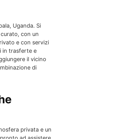
ala, Uganda. Si
 curato, con un
rivato e con servizi
 in trasferte e
giungere il vicino
ombinazione di
the
osfera privata e un
 pronto ad assistere