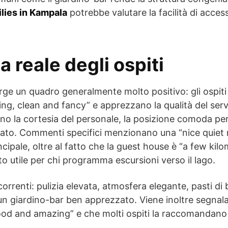
lies in Kampala
potrebbe valutare la facilità di acces
 reale degli ospiti
rge un quadro generalmente molto positivo: gli ospiti
ing, clean and fancy” e apprezzano la qualità del servi
ano la cortesia del personale, la posizione comoda per
vato. Commenti specifici menzionano una “nice quiet
incipale, oltre al fatto che la guest house è “a few ki
to utile per chi programma escursioni verso il lago.
icorrenti: pulizia elevata, atmosfera elegante, pasti di
 un giardino-bar ben apprezzato. Viene inoltre segnala
od and amazing” e che molti ospiti la raccomandano p