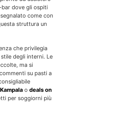
-bar dove gli ospiti
ità segnalato come con
questa struttura un
enza che privilegia
tile degli interni. Le
accolte, ma si
 commenti su pasti a
consigliabile
n Kampala
o
deals on
ti per soggiorni più