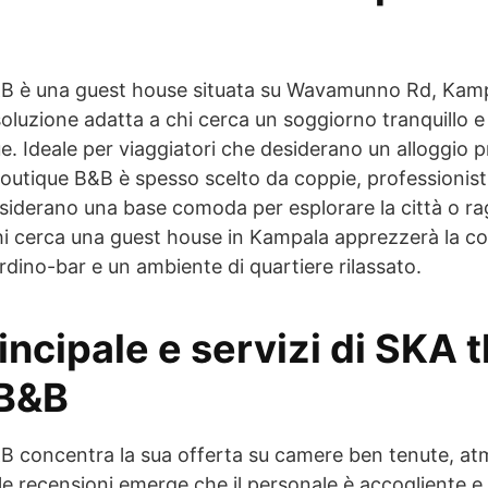
B è una guest house situata su Wavamunno Rd, Kamp
luzione adatta a chi cerca un soggiorno tranquillo e
ue. Ideale per viaggiatori che desiderano un alloggio p
outique B&B è spesso scelto da coppie, professionisti
esiderano una base comoda per esplorare la città o rag
hi cerca una guest house in Kampala apprezzerà la c
rdino-bar e un ambiente di quartiere rilassato.
incipale e servizi di SKA 
 B&B
 concentra la sua offerta su camere ben tenute, atm
lle recensioni emerge che il personale è accogliente e