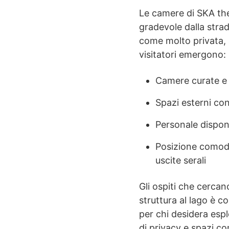
Le camere di SKA the
gradevole dalla strada
come molto privata, a
visitatori emergono:
Camere curate e 
Spazi esterni con
Personale disponi
Posizione comoda 
uscite serali
Gli ospiti che cerca
struttura al lago è c
per chi desidera espl
di privacy e spazi co