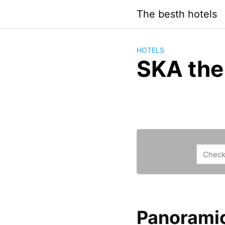
Saltar
The besth hotels
al
contenido
HOTELS
SKA the
Panoramic