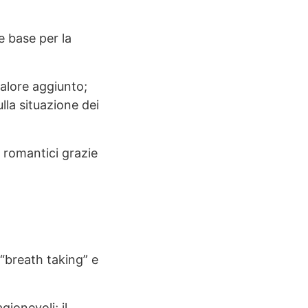
e base per la
valore aggiunto;
lla situazione dei
i romantici grazie
 “breath taking” e
gionevoli; il