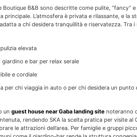
 Boutique B&B sono descritte come pulite, “fancy” e
 principale. L’atmosfera è privata e rilassante, e la st
datta a chi desidera tranquillità e riservatezza. Tra i 
pulizia elevata
 giardino e bar per relax serale
bile e cordiale
per chi viaggia in auto o per chi desidera un punto d
no un
guest house near Gaba landing site
noteranno ch
ontenuta, rendendo SKA la scelta pratica per visite al 
orare le attrazioni dell’area. Per famiglie e gruppi pic
muni come il giardino-bar rende la struttura congenia