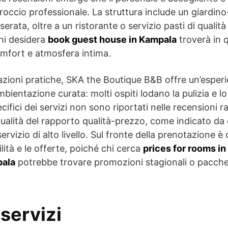
proccio professionale. La struttura include un giardino
 serata, oltre a un ristorante o servizio pasti di qual
Chi desidera
book guest house in Kampala
troverà in 
fort e atmosfera intima.
azioni pratiche, SKA the Boutique B&B offre un’esperi
mbientazione curata: molti ospiti lodano la pulizia e lo s
pecifici dei servizi non sono riportati nelle recensioni r
qualità del rapporto qualità-prezzo, come indicato da
ervizio di alto livello. Sul fronte della prenotazione è 
ilità e le offerte, poiché chi cerca
prices for rooms i
pala
potrebbe trovare promozioni stagionali o pacchet
servizi