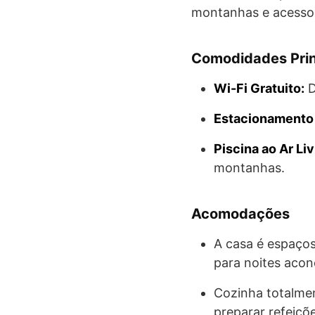
montanhas e acesso fá
Comodidades Prin
Wi-Fi Gratuito:
D
Estacionamento 
Piscina ao Ar Liv
montanhas.
Acomodações
A casa é espaços
para noites aco
Cozinha totalmen
preparar refeiçõe