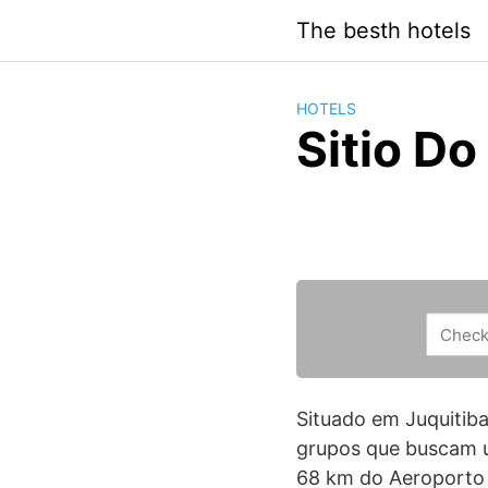
Saltar
The besth hotels
al
contenido
HOTELS
Sitio Do
Situado em Juquitiba
grupos que buscam 
68 km do Aeroporto 