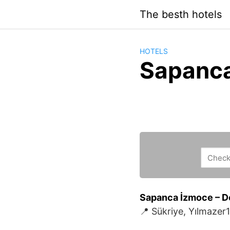
Saltar
The besth hotels
al
contenido
HOTELS
Sapanc
Sapanca İzmoce – Doğ
📍 Sükriye, Yılmaze