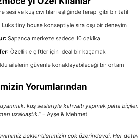
moce’yi Özel Kılanlar
re sesi ve kuş cıvıltıları eşliğinde terapi gibi bir tatil
: Lüks tiny house konseptiyle sıra dışı bir deneyim
ur
: Sapanca merkeze sadece 10 dakika
fer
: Özellikle çiftler için ideal bir kaçamak
klu ailelerin güvenle konaklayabileceği bir ortam
rimizin Yorumlarından
uyanmak, kuş sesleriyle kahvaltı yapmak paha biçile
en uzaklaştık.”
– Ayşe & Mehmet
yimimiz beklentilerimizin çok üzerindeydi. Her deta