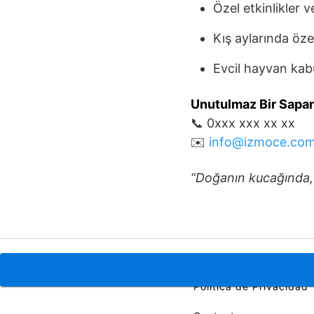
Özel etkinlikler v
Kış aylarında öze
Evcil hayvan kab
Unutulmaz Bir Sapan
📞 0xxx xxx xx xx
✉️
info@izmoce.co
“Doğanın kucağında,
Política de Cookies
Política de Privacidad