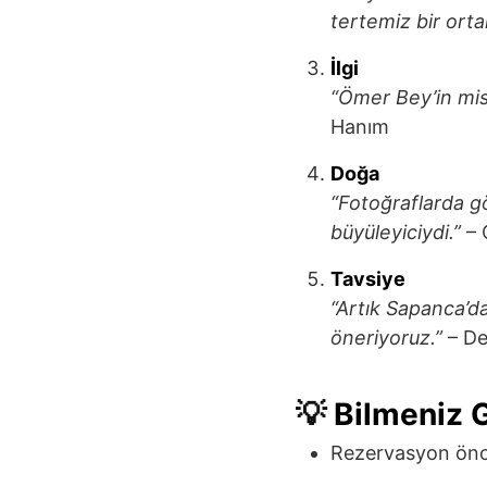
tertemiz bir orta
İlgi
“Ömer Bey’in misaf
Hanım
Doğa
“Fotoğraflarda g
büyüleyiciydi.”
– 
Tavsiye
“Artık Sapanca’d
öneriyoruz.”
– De
💡
Bilmeniz 
Rezervasyon önces