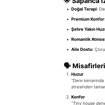
🌟
Sapanca İz
Doğal Terapi
: De
Premium Konfor
Şehre Yakın Huz
Romantik Atmos
Aile Dostu
: Çocu
🗣
Misafirle
Huzur
“Dere kenarında 
stresinden tamam
Konfor
“Tiny house dene