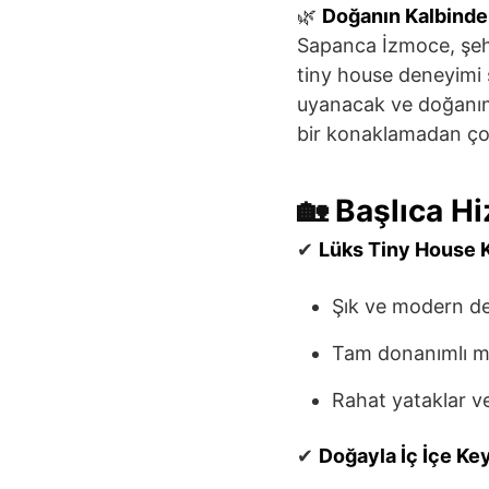
🌿
Doğanın Kalbinde
Sapanca İzmoce, şehr
tiny house deneyimi 
uyanacak ve doğanın t
bir konaklamadan çok
🏡
Başlıca Hi
✔
Lüks Tiny House 
Şık ve modern de
Tam donanımlı m
Rahat yataklar ve 
✔
Doğayla İç İçe Keyi