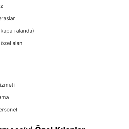
uz
eraslar
(kapalı alanda)
 özel alan
hizmeti
lama
personel