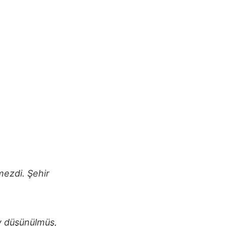
mezdi. Şehir
y düşünülmüş,