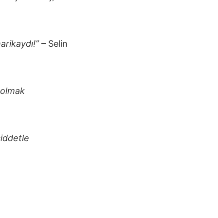
arikaydı!”
– Selin
 olmak
iddetle