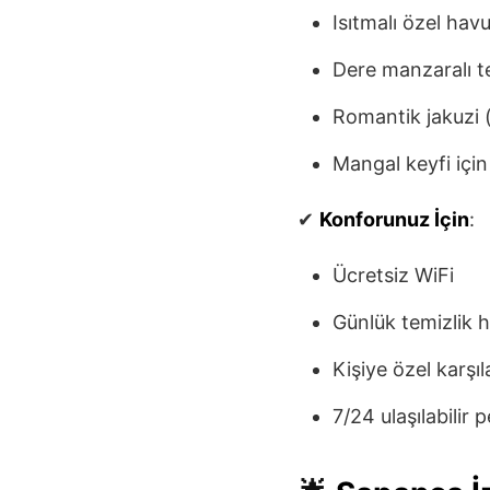
Isıtmalı özel hav
Dere manzaralı t
Romantik jakuzi 
Mangal keyfi için
✔
Konforunuz İçin
:
Ücretsiz WiFi
Günlük temizlik 
Kişiye özel karşı
7/24 ulaşılabilir 