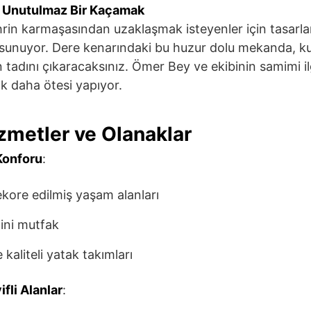
 Unutulmaz Bir Kaçamak
in karmaşasından uzaklaşmak isteyenler için tasarlan
sunuyor. Dere kenarındaki bu huzur dolu mekanda, kuş
adını çıkaracaksınız. Ömer Bey ve ekibinin samimi ilg
 daha ötesi yapıyor.
zmetler ve Olanaklar
Konforu
:
kore edilmiş yaşam alanları
ini mutfak
kaliteli yatak takımları
fli Alanlar
: