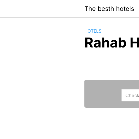
Saltar
The besth hotels
al
contenido
HOTELS
Rahab H