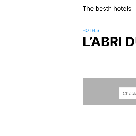
Saltar
The besth hotels
al
contenido
HOTELS
L’ABRI 