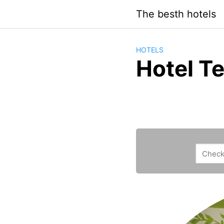
Saltar
The besth hotels
al
contenido
HOTELS
Hotel T