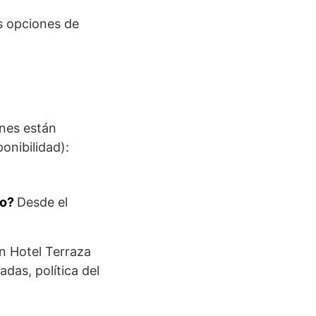
s opciones de
ones están
onibilidad):
no?
Desde el
n Hotel Terraza
das, política del