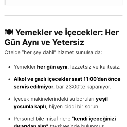
🍽️ Yemekler ve İçecekler: Her
Gün Aynı ve Yetersiz
Otelde “her şey dahil” hizmet sunulsa da:
Yemekler
her gün aynı
, lezzetsiz ve kalitesiz.
Alkol ve gazlı içecekler saat 11:00’den önce
servis edilmiyor
, bar 23:00’te kapanıyor.
İçecek makinelerindeki su boruları
yeşil
yosunla kaplı
, hijyen ciddi bir sorun.
Personel bile misafirlere
“kendi içeceğinizi
dışarıdan alın”
tavsiyesinde bulunmuş.