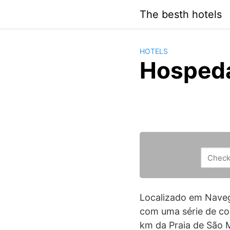
Saltar
The besth hotels
al
contenido
HOTELS
Hospeda
Localizado em Nave
com uma série de com
km da Praia de São M