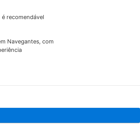
o é recomendável
l em Navegantes, com
periência