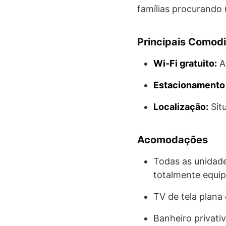
famílias procurando 
Principais Comod
Wi-Fi gratuito:
Ac
Estacionamento p
Localização:
Situ
Acomodações
Todas as unidade
totalmente equip
TV de tela plana 
Banheiro privati