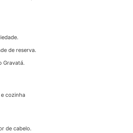
riedade.
de de reserva.
o Gravatá.
 e cozinha
or de cabelo.