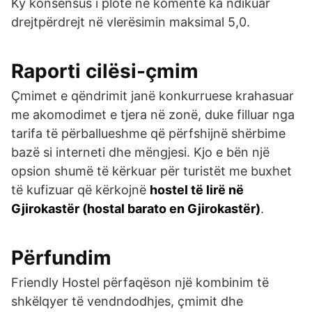
Ky konsensus i plotë në komente ka ndikuar
drejtpërdrejt në vlerësimin maksimal 5,0.
Raporti cilësi-çmim
Çmimet e qëndrimit janë konkurruese krahasuar
me akomodimet e tjera në zonë, duke filluar nga
tarifa të përballueshme që përfshijnë shërbime
bazë si interneti dhe mëngjesi. Kjo e bën një
opsion shumë të kërkuar për turistët me buxhet
të kufizuar që kërkojnë
hostel të lirë në
Gjirokastër (hostal barato en Gjirokastër)
.
Përfundim
Friendly Hostel përfaqëson një kombinim të
shkëlqyer të vendndodhjes, çmimit dhe