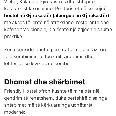
Vjetër, Kalanë e Gjirokastrës dhe shtëpitë
karakteristike osmane. Për turistët që kërkojnë
hostel në Gjirokastër (albergue en Gjirokastër)
me akses të lehtë në atraksione, restorante dhe
kafene tradicionale, kjo është një zgjedhje shumë
praktike.
Zona konsiderohet e përshtatshme për vizitorët
falë kombinimit të turizmit, argëtimit dhe
lehtësisë së lëvizjes në këmbë.
Dhomat dhe shërbimet
Friendly Hostel ofron kushte të mira për një
qëndrim të rehatshëm, duke përfshirë disa nga
shërbimet më të kërkuara nga udhëtarët
modernë: