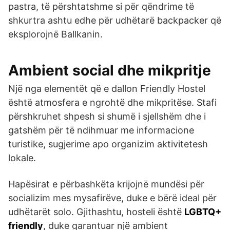
pastra, të përshtatshme si për qëndrime të
shkurtra ashtu edhe për udhëtarë backpacker që
eksplorojnë Ballkanin.
Ambient social dhe mikpritje
Një nga elementët që e dallon Friendly Hostel
është atmosfera e ngrohtë dhe mikpritëse. Stafi
përshkruhet shpesh si shumë i sjellshëm dhe i
gatshëm për të ndihmuar me informacione
turistike, sugjerime apo organizim aktivitetesh
lokale.
Hapësirat e përbashkëta krijojnë mundësi për
socializim mes mysafirëve, duke e bërë ideal për
udhëtarët solo. Gjithashtu, hosteli është
LGBTQ+
friendly
, duke garantuar një ambient