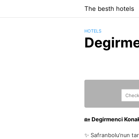
Saltar
The besth hotels
al
contenido
HOTELS
Degirme
🏡
Degirmenci Konak
✨ Safranbolu’nun tar