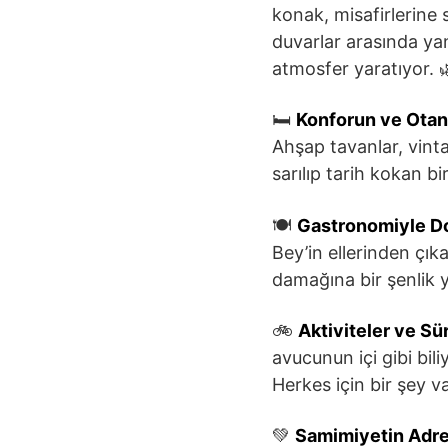
konak, misafirlerine
duvarlar arasında ya
atmosfer yaratıyor. 
🛏️
Konforun ve Otan
Ahşap tavanlar, vinta
sarılıp tarih kokan b
🍽️
Gastronomiyle Do
Bey’in ellerinden çıka
damağına bir şenlik y
🚲
Aktiviteler ve Sür
avucunun içi gibi bil
Herkes için bir şey var!
💚
Samimiyetin Adre