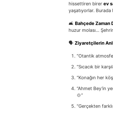
hissettiren birer
ev s
yaşatıyorlar. Burada 
🛋️
Bahçede Zaman 
huzur molası… Şehri
🗣️
Ziyaretçilerin Anla
“Otantik atmosfer
“Sıcacık bir karş
“Konağın her köş
“Ahmet Bey’in ye
🍲”
“Gerçekten farklı