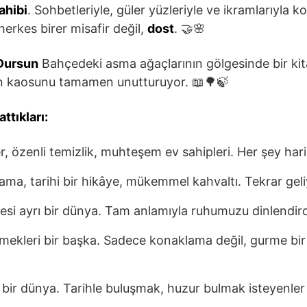
ahibi
. Sohbetleriyle, güler yüzleriyle ve ikramlarıyla 
herkes birer misafir değil,
dost
. 🤝🌸
Dursun
Bahçedeki asma ağaçlarının gölgesinde bir kita
n kaosunu tamamen unutturuyor. 📖🌳🍃
ttıkları:
, özenli temizlik, muhteşem ev sahipleri. Her şey hari
ılama, tarihi bir hikâye, mükemmel kahvaltı. Tekrar geli
esi ayrı bir dünya. Tam anlamıyla ruhumuzu dinlendird
mekleri bir başka. Sadece konaklama değil, gurme bi
 bir dünya. Tarihle buluşmak, huzur bulmak isteyenler i