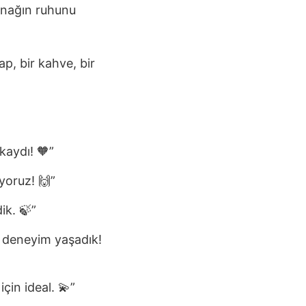
konağın ruhunu
p, bir kahve, bir
kaydı! 🧡”
yoruz! 🙌”
ik. 🍃”
r deneyim yaşadık!
çin ideal. 💫”