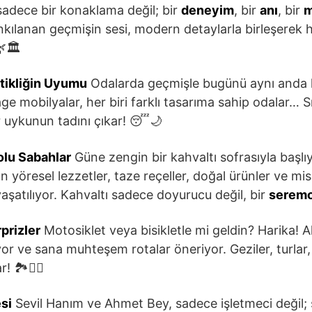
 sadece bir konaklama değil; bir
deneyim
, bir
anı
, bir
m
nkılanan geçmişin sesi, modern detaylarla birleşerek h
🏛️
tikliğin Uyumu
Odalarda geçmişle bugünü aynı anda 
ge mobilyalar, her biri farklı tasarıma sahip odalar… 
ir uykunun tadını çıkar! 😴🌙
lu Sabahlar
Güne zengin bir kahvaltı sofrasıyla başlı
n yöresel lezzetler, taze reçeller, doğal ürünler ve mis
aşatılıyor. Kahvaltı sadece doyurucu değil, bir
seremo
prizler
Motosiklet veya bisikletle mi geldin? Harika!
iyor ve sana muhteşem rotalar öneriyor. Geziler, turla
 🏞️🚵‍♀️
si
Sevil Hanım ve Ahmet Bey, sadece işletmeci değil; 