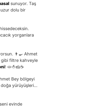
asal
sunuyor. Taş
uzur dolu bir
hissedeceksin.
Sıcacık yorganlara
yorsun. 👨‍🍳 Ahmet
 gibi filtre kahveyle
ni
! 🫓🍅🧀☕
 Ahmet Bey bölgeyi
r, doğa yürüyüşleri…
seni evinde