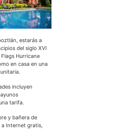
oztlán, estarás a
ipios del siglo XVI
 Flags Hurricane
como en casa en una
unitaria.
ades incluyen
esayunos
na tarifa.
ibre y bañera de
a Internet gratis,