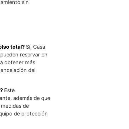
rcamiento sin
olso total?
Sí, Casa
 pueden reservar en
ara obtener más
cancelación del
r?
Este
ctante, además de que
n medidas de
equipo de protección