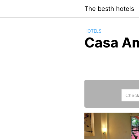
Saltar
The besth hotels
al
contenido
HOTELS
Casa A