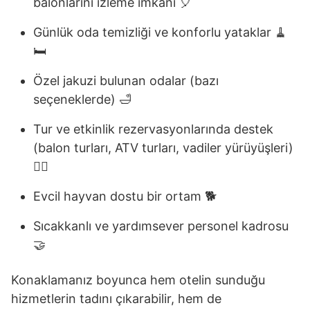
balonlarını izleme imkânı 🎈
Günlük oda temizliği ve konforlu yataklar 🧹
🛏️
Özel jakuzi bulunan odalar (bazı
seçeneklerde) 🛁
Tur ve etkinlik rezervasyonlarında destek
(balon turları, ATV turları, vadiler yürüyüşleri)
🚴‍♂️
Evcil hayvan dostu bir ortam 🐕
Sıcakkanlı ve yardımsever personel kadrosu
🤝
Konaklamanız boyunca hem otelin sunduğu
hizmetlerin tadını çıkarabilir, hem de