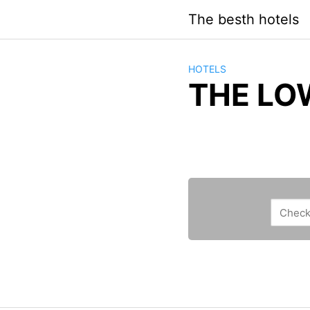
Saltar
The besth hotels
al
contenido
HOTELS
THE LO