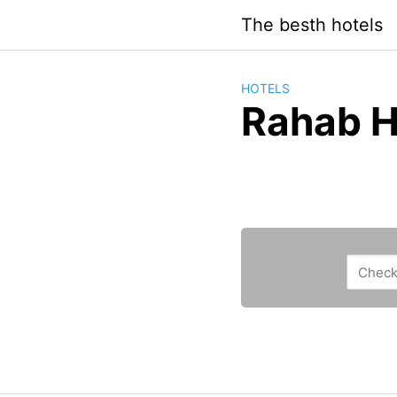
Saltar
The besth hotels
al
contenido
HOTELS
Rahab H