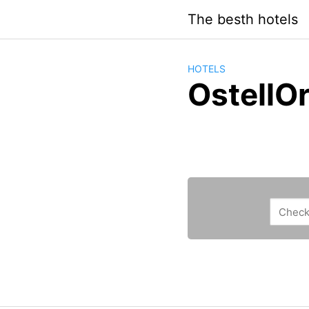
Saltar
The besth hotels
al
contenido
HOTELS
OstellO