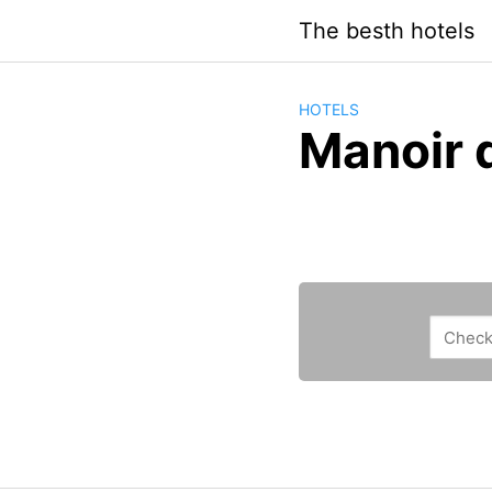
Saltar
The besth hotels
al
contenido
HOTELS
Manoir 