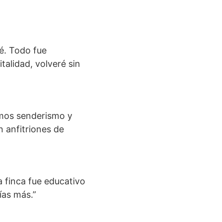
é. Todo fue
alidad, volveré sin
cimos senderismo y
n anfitriones de
a finca fue educativo
ías más.”