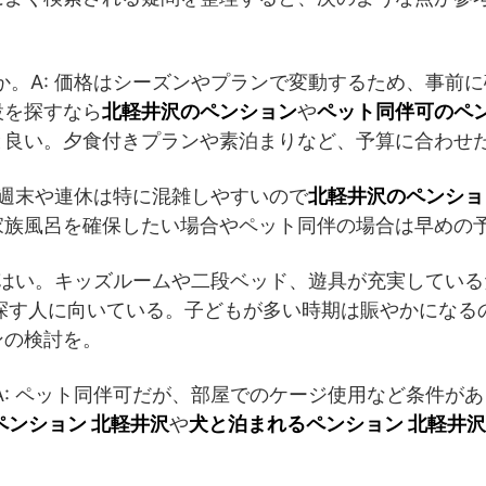
いか。A: 価格はシーズンやプランで変動するため、事前
設を探すなら
北軽井沢のペンション
や
ペット同伴可のペン
と良い。夕食付きプランや素泊まりなど、予算に合わせ
: 週末や連休は特に混雑しやすいので
北軽井沢のペンショ
家族風呂を確保したい場合やペット同伴の場合は早めの
A: はい。キッズルームや二段ベッド、遊具が充実してい
探す人に向いている。子どもが多い時期は賑やかになる
ンの検討を。
。A: ペット同伴可だが、部屋でのケージ使用など条件が
ペンション 北軽井沢
や
犬と泊まれるペンション 北軽井沢