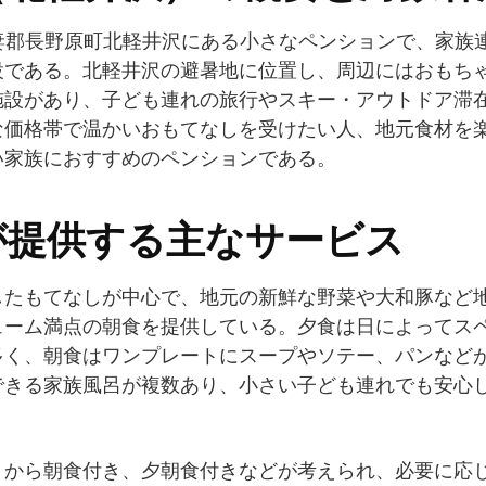
吾妻郡長野原町北軽井沢にある小さなペンションで、家族
設である。北軽井沢の避暑地に位置し、周辺にはおもち
施設があり、子ども連れの旅行やスキー・アウトドア滞
な価格帯で温かいおもてなしを受けたい人、地元食材を
い家族におすすめのペンションである。
が提供する主なサービス
したもてなしが中心で、地元の新鮮な野菜や大和豚など
ューム満点の朝食を提供している。夕食は日によってス
多く、朝食はワンプレートにスープやソテー、パンなど
できる家族風呂が複数あり、小さい子ども連れでも安心
りから朝食付き、夕朝食付きなどが考えられ、必要に応