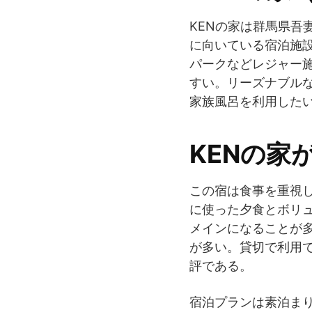
KENの家は群馬県
に向いている宿泊施
パークなどレジャー
すい。リーズナブル
家族風呂を利用した
KENの家
この宿は食事を重視
に使った夕食とボリ
メインになることが
が多い。貸切で利用
評である。
宿泊プランは素泊ま