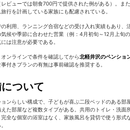
レビューでは朝食700円で提供された例がある）。ま
れ旅行を計画している家族にも配慮されている。
での利用、ランニング合宿などの受け入れ実績もあり、
気候や季節に合わせた営業（例：4月初旬～12月上旬
点には注意が必要である。
、オンラインで条件を確認してから
北軽井沢のペンショ
食事付きプランの有無は事前確認を推奨する。
備について
ションらしい構成で、子どもが喜ぶ二段ベッドのある部
備えた部屋など複数タイプがある。共用のトイレ・洗面
、完全な個室の浴室はなく、家族風呂を貸切で使う形式
る。