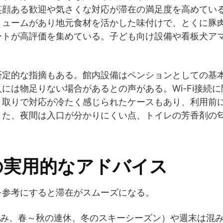
笑顔ある歓迎や気さくな対応が滞在の満足度を高めてい
リュームがあり地元食材を活かした味付けで、とくに豚
ートが高評価を集めている。子ども向け設備や看板犬ア
否定的な指摘もある。館内設備はペンションとしての基
には物足りない場合があるとの声がある。Wi-Fi接続
り取りで対応が冷たく感じられたケースもあり、利用前
また、夜間は入口が分かりにくい点、トイレの芳香剤の
の実用的なアドバイス
を参考にすると滞在がスムーズになる。
み、春～秋の連休、冬のスキーシーズン）や週末は混