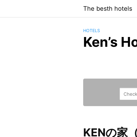
Saltar
The besth hotels
al
contenido
HOTELS
Ken’s H
KENの家