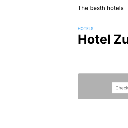
Saltar
The besth hotels
al
contenido
HOTELS
Hotel Z