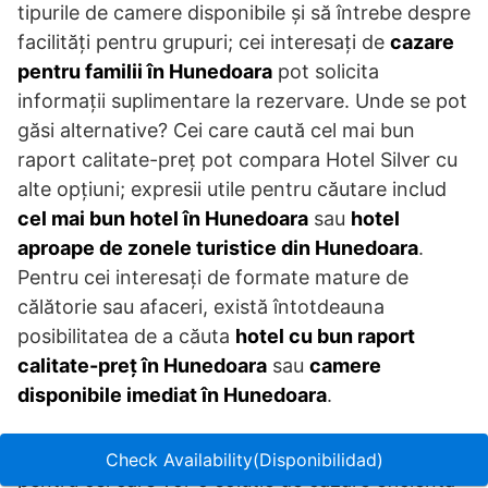
tipurile de camere disponibile și să întrebe despre
facilități pentru grupuri; cei interesați de
cazare
pentru familii în Hunedoara
pot solicita
informații suplimentare la rezervare. Unde se pot
găsi alternative? Cei care caută cel mai bun
raport calitate-preț pot compara Hotel Silver cu
alte opțiuni; expresii utile pentru căutare includ
cel mai bun hotel în Hunedoara
sau
hotel
aproape de zonele turistice din Hunedoara
.
Pentru cei interesați de formate mature de
călătorie sau afaceri, există întotdeauna
posibilitatea de a căuta
hotel cu bun raport
calitate-preț în Hunedoara
sau
camere
disponibile imediat în Hunedoara
.
În final, Hotel Silver reprezintă o alegere practică
Check Availability(Disponibilidad)
pentru cei care vor o soluție de cazare eficientă