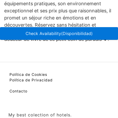
équipements pratiques, son environnement
exceptionnel et ses prix plus que raisonnables, il
promet un séjour riche en émotions et en
découvertes. Réservez sans hésitation et
laissez-vous charmer par l’authenticité et la
Check Availability(Disponibilidad)
douceur de vivre de ce petit coin de paradis 💖.
Política de Cookies
Política de Privacidad
Contacto
My best colection of hotels.