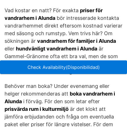
Vad kostar en natt? För exakta
priser för
vandrarhem i Alunda
bör intresserade kontakta
vandrarhemmet direkt eftersom kostnad varierar
med säsong och rumstyp. Vem trivs här? Om
sökningen är
vandrarhem för familjer i Alunda
eller
hundvänligt vandrarhem i Alunda
är
Gammel-Gränome ofta ett bra val, men de som
söker maximal komfort eller strikt modern
Check Availability(Disponibilidad)
standard bör också överväga andra alternativ.
Behöver man boka? Under evenemang eller
helger rekommenderas att
boka vandrarhem i
Alunda
i förväg. För den som letar efter
prisvärda rum i kulturmiljö
är det klokt att
jämföra erbjudanden och fråga om eventuella
paket eller priser för längre vistelser. För dem