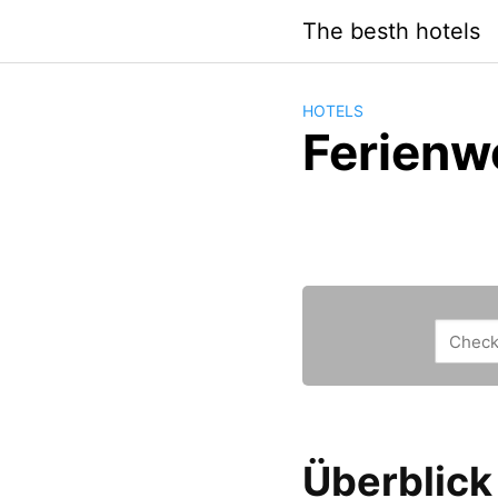
Saltar
The besth hotels
al
contenido
HOTELS
Ferienw
Überblick