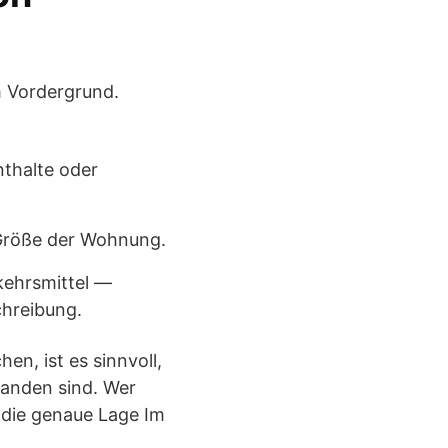
m Vordergrund.
nthalte oder
 Größe der Wohnung.
kehrsmittel —
chreibung.
hen, ist es sinnvoll,
handen sind. Wer
e die genaue Lage Im