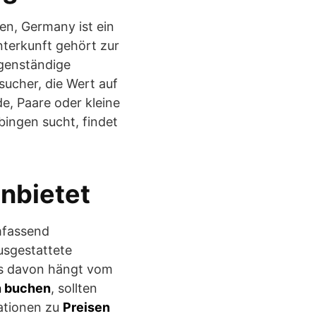
en, Germany ist ein
nterkunft gehört zur
igenständige
ucher, die Wert auf
de, Paare oder kleine
ingen sucht, findet
nbietet
mfassend
usgestattete
es davon hängt vom
n buchen
, sollten
mationen zu
Preisen