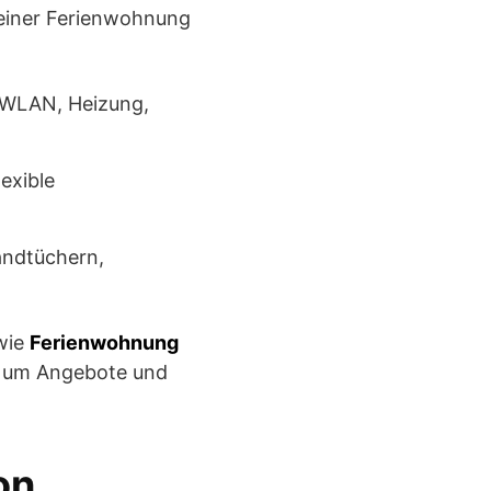
 einer Ferienwohnung
, WLAN, Heizung,
exible
andtüchern,
 wie
Ferienwohnung
 um Angebote und
on