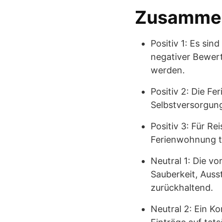
Zusammen
Positiv 1: Es si
negativer Bewert
werden.
Positiv 2: Die F
Selbstversorgungs
Positiv 3: Für Re
Ferienwohnung ty
Neutral 1: Die 
Sauberkeit, Auss
zurückhaltend.
Neutral 2: Ein K