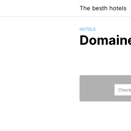
Saltar
The besth hotels
al
contenido
HOTELS
Domaine