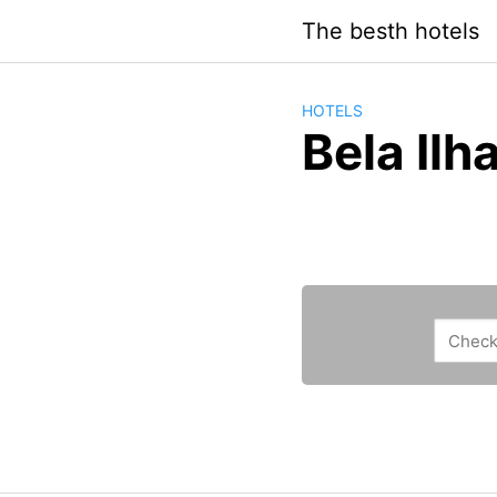
Saltar
The besth hotels
al
contenido
HOTELS
Bela Il