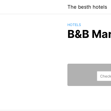
Saltar
The besth hotels
al
contenido
HOTELS
B&B Mar