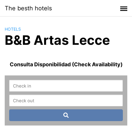
Saltar
The besth hotels
al
contenido
HOTELS
B&B Artas Lecce
Consulta Disponibilidad (Check Availability)