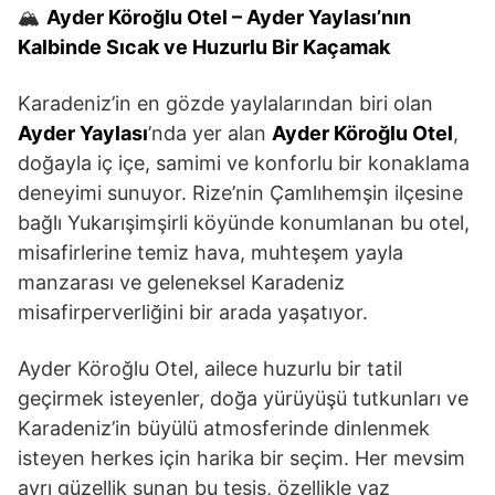
🏔️
Ayder Köroğlu Otel – Ayder Yaylası’nın
Kalbinde Sıcak ve Huzurlu Bir Kaçamak
Karadeniz’in en gözde yaylalarından biri olan
Ayder Yaylası
’nda yer alan
Ayder Köroğlu Otel
,
doğayla iç içe, samimi ve konforlu bir konaklama
deneyimi sunuyor. Rize’nin Çamlıhemşin ilçesine
bağlı Yukarışimşirli köyünde konumlanan bu otel,
misafirlerine temiz hava, muhteşem yayla
manzarası ve geleneksel Karadeniz
misafirperverliğini bir arada yaşatıyor.
Ayder Köroğlu Otel, ailece huzurlu bir tatil
geçirmek isteyenler, doğa yürüyüşü tutkunları ve
Karadeniz’in büyülü atmosferinde dinlenmek
isteyen herkes için harika bir seçim. Her mevsim
ayrı güzellik sunan bu tesis, özellikle yaz