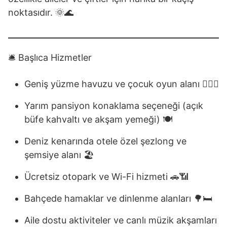
noktasıdır. 🌞🌊
🛎️ Başlıca Hizmetler
Geniş yüzme havuzu ve çocuk oyun alanı 🏊‍♂️🎠
Yarım pansiyon konaklama seçeneği (açık
büfe kahvaltı ve akşam yemeği) 🍽️
Deniz kenarında otele özel şezlong ve
şemsiye alanı 🏖️
Ücretsiz otopark ve Wi-Fi hizmeti 🚗📶
Bahçede hamaklar ve dinlenme alanları 🌳🛏️
Aile dostu aktiviteler ve canlı müzik akşamları