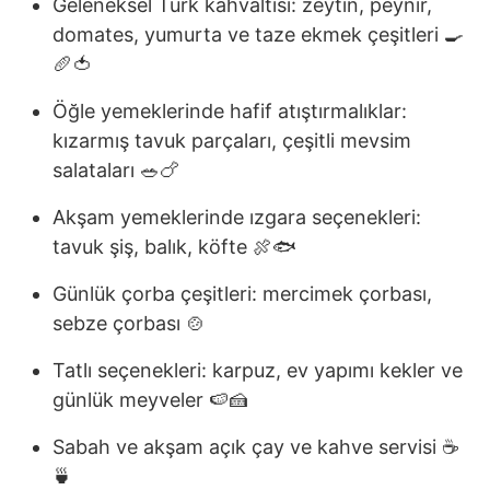
Geleneksel Türk kahvaltısı: zeytin, peynir,
domates, yumurta ve taze ekmek çeşitleri 🍳
🥖🍅
Öğle yemeklerinde hafif atıştırmalıklar:
kızarmış tavuk parçaları, çeşitli mevsim
salataları 🥗🍗
Akşam yemeklerinde ızgara seçenekleri:
tavuk şiş, balık, köfte 🍖🐟
Günlük çorba çeşitleri: mercimek çorbası,
sebze çorbası 🍲
Tatlı seçenekleri: karpuz, ev yapımı kekler ve
günlük meyveler 🍉🍰
Sabah ve akşam açık çay ve kahve servisi ☕
🍵