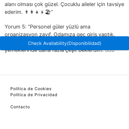
alanı olması çok güzel. Çocuklu aileler için tavsiye
ederim. 👨‍👩‍👧‍👦🏖️”
Yorum 5: “Personel güler yüzlü ama
organizasyon zayıf. Odamıza geç giriş yaptık.
Havuz temizdi, ancak kahvaltı ve akşam
Check Availability(Disponibilidad)
yemeklerinde daha fazla çeşit beklerdim. 🏊‍♀️🍳”
Política de Cookies
Política de Privacidad
Contacto