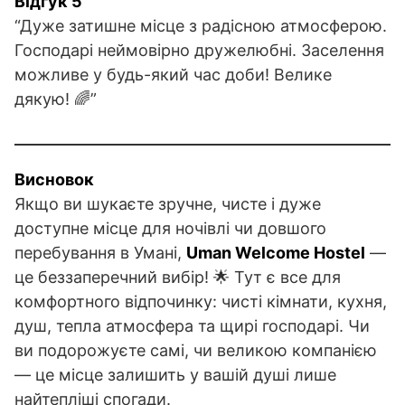
Відгук 5
“Дуже затишне місце з радісною атмосферою.
Господарі неймовірно дружелюбні. Заселення
можливе у будь-який час доби! Велике
дякую! 🌈”
Висновок
Якщо ви шукаєте зручне, чисте і дуже
доступне місце для ночівлі чи довшого
перебування в Умані,
Uman Welcome Hostel
—
це беззаперечний вибір! 🌟 Тут є все для
комфортного відпочинку: чисті кімнати, кухня,
душ, тепла атмосфера та щирі господарі. Чи
ви подорожуєте самі, чи великою компанією
— це місце залишить у вашій душі лише
найтепліші спогади.