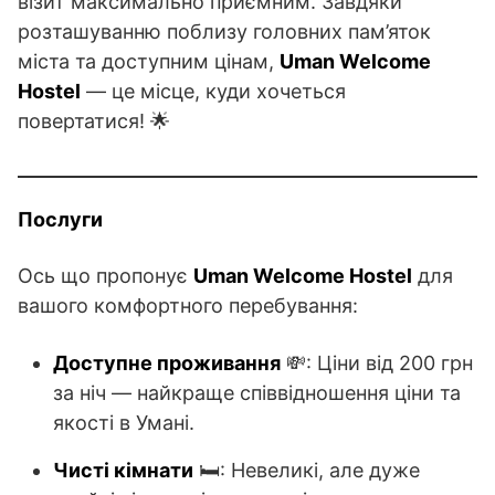
візит максимально приємним. Завдяки
розташуванню поблизу головних пам’яток
міста та доступним цінам,
Uman Welcome
Hostel
— це місце, куди хочеться
повертатися! 🌟
Послуги
Ось що пропонує
Uman Welcome Hostel
для
вашого комфортного перебування:
Доступне проживання
💸: Ціни від 200 грн
за ніч — найкраще співвідношення ціни та
якості в Умані.
Чисті кімнати
🛏️: Невеликі, але дуже