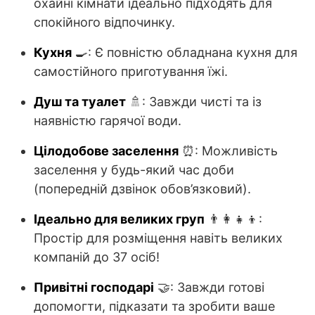
охайні кімнати ідеально підходять для
спокійного відпочинку.
Кухня
🍳: Є повністю обладнана кухня для
самостійного приготування їжі.
Душ та туалет
🚿: Завжди чисті та із
наявністю гарячої води.
Цілодобове заселення
⏰: Можливість
заселення у будь-який час доби
(попередній дзвінок обов’язковий).
Ідеально для великих груп
👨‍👩‍👧‍👦:
Простір для розміщення навіть великих
компаній до 37 осіб!
Привітні господарі
🤝: Завжди готові
допомогти, підказати та зробити ваше